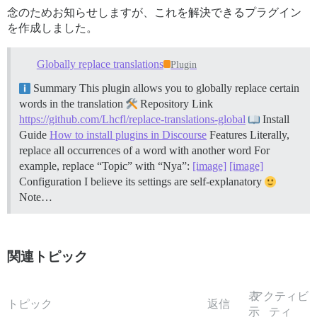
念のためお知らせしますが、これを解決できるプラグイン
を作成しました。
Globally replace translations
Plugin
Summary This plugin allows you to globally replace certain
words in the translation
Repository Link
https://github.com/Lhcfl/replace-translations-global
Install
Guide
How to install plugins in Discourse
Features Literally,
replace all occurrences of a word with another word For
example, replace “Topic” with “Nya”:
[image]
[image]
Configuration I believe its settings are self-explanatory
Note…
関連トピック
表
アクティビ
トピック
返信
示
ティ