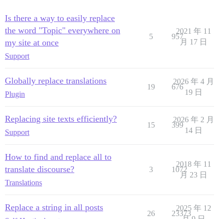
Is there a way to easily replace
the word "Topic" everywhere on
2021 年 11
5
957
my site at once
月 17 日
Support
Globally replace translations
2026 年 4 月
19
676
19 日
Plugin
Replacing site texts efficiently?
2026 年 2 月
15
399
14 日
Support
How to find and replace all to
2018 年 11
translate discourse?
3
1072
月 23 日
Translations
Replace a string in all posts
2025 年 12
26
23373
月 9 日