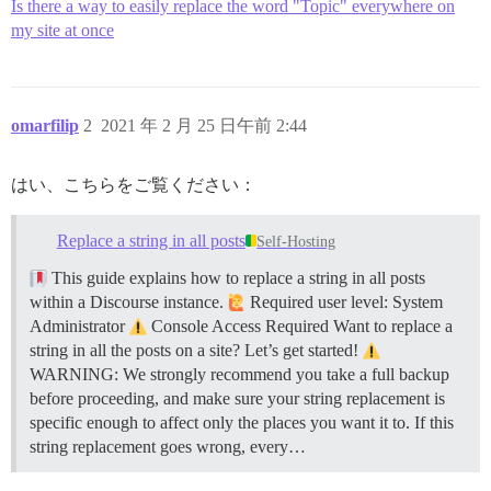
Is there a way to easily replace the word "Topic" everywhere on
my site at once
omarfilip
2
2021 年 2 月 25 日午前 2:44
はい、こちらをご覧ください：
Replace a string in all posts
Self-Hosting
This guide explains how to replace a string in all posts
within a Discourse instance.
Required user level: System
Administrator
Console Access Required Want to replace a
string in all the posts on a site? Let’s get started!
WARNING: We strongly recommend you take a full backup
before proceeding, and make sure your string replacement is
specific enough to affect only the places you want it to. If this
string replacement goes wrong, every…