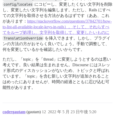
config/locales
にコピーし、変更したくない文字列を削除
し、変更したい文字列を編集します。ただし、Rails にすべ
ての文字列を取得させる方法があるはずです（ああ、これ
があります：
https://stackoverflow.com/questions/37842701/how-
to-list-all-available-locale-keys-in-rails）。そして、それらすべ
てをループ処理し、文字列を取得して、変更したいものに
TranslationOverride
を挿入できます。しかし、プラグイ
ンの方法の方がおそらく良いでしょう。手動で調整して、
何を変更しているかを確認したいからです。
ただし、「topic」を「thread」に変更しようとするのは悪い
考えです。良い結果は生まれません。Discourse にはスレッ
ド形式のディスカッションがないため、トピックと呼ばれ
ています。「topic」を含む新しい文字列が追加されること
はめったにありませんが、時間の経過とともに忍び込む可
能性があります。
codergautam
(gautam)
12
2022 年 5 月 23 日午後 5:20