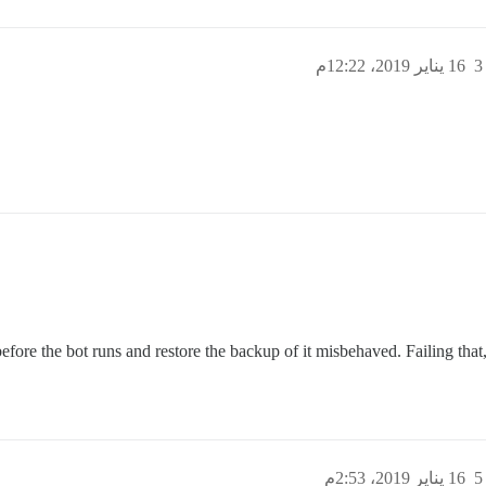
3
16 يناير 2019، 12:22م
fore the bot runs and restore the backup of it misbehaved. Failing that, 
5
16 يناير 2019، 2:53م