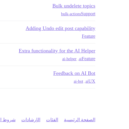
Bulk undelete topics
Support
bulk-actions
Adding Undo edit post capability
Feature
Extra functionality for the AI Helper
Feature
ai-helper
,
ai
Feedback on AI Bot
UX
ai-bot
,
ai
الصفحة الرئيسية
الفئات
الإرشادات
شروط ال