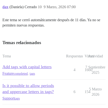
dax
(Daniela) Cerrado
10
9 Marzo, 2026 07:00
Este tema se cerró automáticamente después de 11 días. Ya no se
permiten nuevas respuestas.
Temas relacionados
Tema
Respuestas
Vistas
Actividad
Add tags with capital letters
7 Septiembre
4
1660
2025
Feature
completed
,
tags
Is it possible to allow periods
5 Marzo
and uppercase letters in tags?
6
154
2026
Support
tags