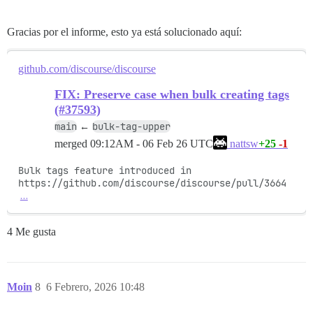
Gracias por el informe, esto ya está solucionado aquí:
github.com/discourse/discourse
FIX: Preserve case when bulk creating tags
(#37593)
main
bulk-tag-upper
←
merged
09:12AM - 06 Feb 26 UTC
+25
-1
nattsw
Bulk tags feature introduced in 
https://github.com/discourse/discourse/pull/3664
…
4 Me gusta
Moin
8
6 Febrero, 2026 10:48