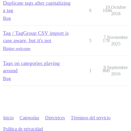
Duplicate tags after capitalizing
19 Octubre
a tag
6
1046
2018
Bug
Tag / TagGroup CSV import is
7 Noviembre
case aware, but it's not
5
178
2025
Bug
pr-welcome
Tags on categories playing
9 Septiembre
around
1
800
2016
Bug
Inicio
Categorías
Directrices
Términos del servicio
Política de privacidad