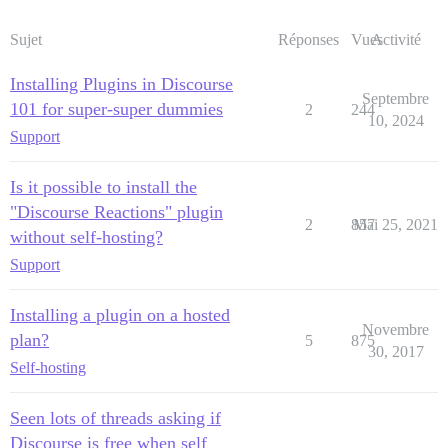
Sujet
Réponses
Vues
Activité
Installing Plugins in Discourse
Septembre
101 for super-super dummies
2
244
10, 2024
Support
Is it possible to install the
"Discourse Reactions" plugin
2
857
Mai 25, 2021
without self-hosting?
Support
Installing a plugin on a hosted
Novembre
plan?
5
875
30, 2017
Self-hosting
Seen lots of threads asking if
Discourse is free when self