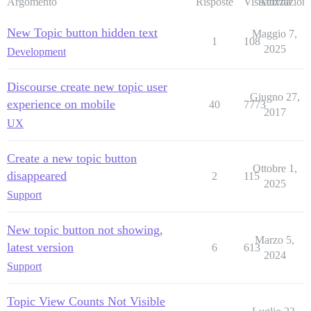
Argomento
Risposte
Visualizzazioni
Attività
New Topic button hidden text
Maggio 7,
1
108
2025
Development
Discourse create new topic user
Giugno 27,
experience on mobile
40
7773
2017
UX
Create a new topic button
Ottobre 1,
disappeared
2
115
2025
Support
New topic button not showing,
Marzo 5,
latest version
6
613
2024
Support
Topic View Counts Not Visible