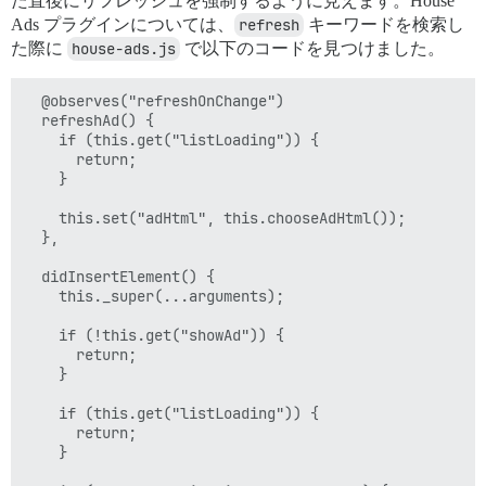
た直後にリフレッシュを強制するように見えます。House
Ads プラグインについては、
refresh
キーワードを検索し
た際に
house-ads.js
で以下のコードを見つけました。
  @observes("refreshOnChange")

  refreshAd() {

    if (this.get("listLoading")) {

      return;

    }

    this.set("adHtml", this.chooseAdHtml());

  },

  didInsertElement() {

    this._super(...arguments);

    if (!this.get("showAd")) {

      return;

    }

    if (this.get("listLoading")) {

      return;

    }
