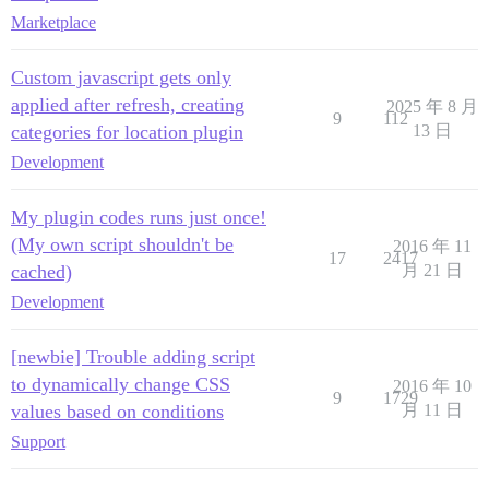
Marketplace
Custom javascript gets only
applied after refresh, creating
2025 年 8 月
9
112
categories for location plugin
13 日
Development
My plugin codes runs just once!
(My own script shouldn't be
2016 年 11
17
2417
cached)
月 21 日
Development
[newbie] Trouble adding script
to dynamically change CSS
2016 年 10
9
1729
values based on conditions
月 11 日
Support