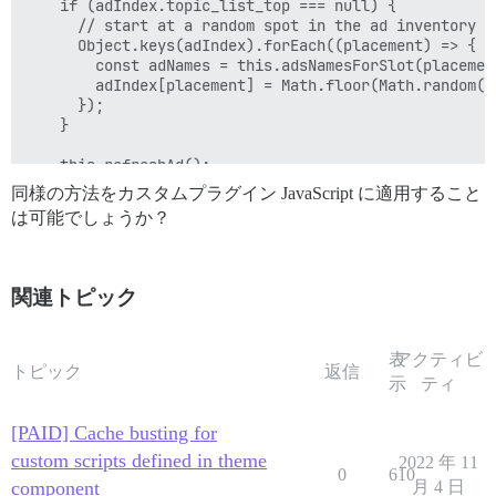
    if (adIndex.topic_list_top === null) {

      // start at a random spot in the ad inventory

      Object.keys(adIndex).forEach((placement) => {

        const adNames = this.adsNamesForSlot(placement
        adIndex[placement] = Math.floor(Math.random()
      });

    }

    this.refreshAd();

同様の方法をカスタムプラグイン JavaScript に適用すること
は可能でしょうか？
関連トピック
表
アクティビ
トピック
返信
示
ティ
[PAID] Cache busting for
custom scripts defined in theme
2022 年 11
0
610
component
月 4 日