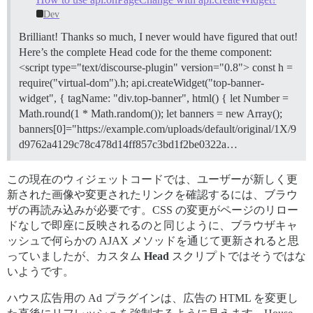
Dev
Brilliant! Thanks so much, I never would have figured that out!
Here’s the complete Head code for the theme component:
<script type="text/discourse-plugin" version="0.8"> const h =
require("virtual-dom").h; api.createWidget("top-banner-
widget", { tagName: "div.top-banner", html() { let Number =
Math.round(1 * Math.random()); let banners = new Array();
banners[0]="https://example.com/uploads/default/original/1X/9
d9762a4129c78c478d14ff857c3bd1f2be0322a…
この現在のウィジェットコードでは、ユーザーが新しく更
新された画像や変更されたリンクを確認するには、ブラウ
ザの再読み込みが必要です。CSS の変更がページのリロー
ドなしで即座に反映されるのと同じように、ブラウザキャ
ッシュで何らかの AJAX メソッドを通じて更新されると思
っていましたが、カスタム
Head
スクリプトではそうではな
いようです。
ハウス広告用の Ad プラグインは、広告の HTML を変更し