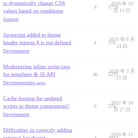
to dynamically change CSS
2016 年 10
9
1729
values based on conditions
月 11 日
Support
Javascript added to theme
2025 年 6 月
header returns $ is not defined
4
174
24 日
Development
Modernizing inline script tags
2026 年 3 月
for templates & JS API
46
5235
25 日
Development
dev-news
Cache busting for updated
2022 年 10
scripts in theme components?
0
574
月 27 日
Development
Difficulties in correctly adding
2019 年 11
external JavaScript
3
2932