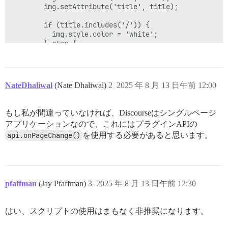
        img.setAttribute('title', title);

        if (title.includes('/')) {

          img.style.color = 'white';

        } else {

          img.style.color = 'black';

        }

      }

      img.setAttribute('src', '');

NateDhaliwal
(Nate Dhaliwal)
2
2025 年 8 月 13 日午前 12:00
    });

  }, 1000);  // Delay execution by 1 second (1000 ms)

});

もし私が間違っていなければ、Discourseはシングルページ
アプリケーションなので、これにはプラグインAPIの
api.onPageChange()
を使用する必要があると思います。
pfaffman
(Jay Pfaffman)
3
2025 年 8 月 13 日午前 12:30
はい、スクリプトの使用はまもなく非推奨になります。