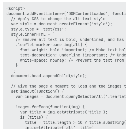
<script>

document.addEventListener('DOMContentLoaded', function
  // Apply CSS to change the alt text style

  var style = document.createElement('style');

  style.type = 'text/css';

  style.innerHTML = `

    /* Ensure alt text is bold, underlined, and has c
    .leaflet-marker-pane img[alt] {

      font-weight: bold !important; /* Make text bold 
      text-decoration: underline !important; /* Underl
      white-space: nowrap; /* Prevent the text from w
    }

  `;

  document.head.appendChild(style);

  // Give the page a moment to load and the images to 
  setTimeout(function() {

    var images = document.querySelectorAll('.leaflet-m
    images.forEach(function(img) {

      var title = img.getAttribute('title');

      if (title) {

        title = title.length > 10 ? title.substring(0
        img.setAttribute('alt', title);
