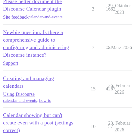
Please better document the
29. Oktober
Discourse Calendar plugin
3
1662
2023
Site feedback
calendar-and-events
Newbie question: Is there a
comprehensive guide to
configuring and administering
7
181
4. März 2026
Discourse instance?
Support
Creating and managing
calendars
26. Februar
15
4267
2026
Using Discourse
calendar-and-events
,
how-to
Calendar showing but can't
create even with a post (settings
23. Februar
10
157
correct)
2026