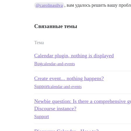
, вам удалось решить вашу проб
@carolinasilva
Связанные темы
Тема
Calendar plugin, nothing is displayed
Bug
calendar-and-events
Create event... nothing happens?
Support
calendar-and-events
Newbie question: Is there a comprehensive gu
Discourse instance?
Support