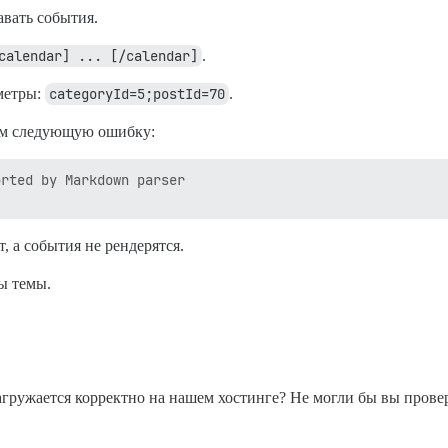
вать события.
calendar] ... [/calendar]
.
метры:
categoryId=5;postId=70
.
ем следующую ошибку:
rted by Markdown parser

, а события не рендерятся.
ы темы.
гружается корректно на нашем хостинге? Не могли бы вы прове