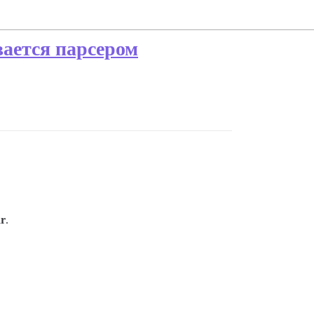
вается парсером
ar
.