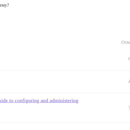
лему?
Отв
ide to configuring and administering