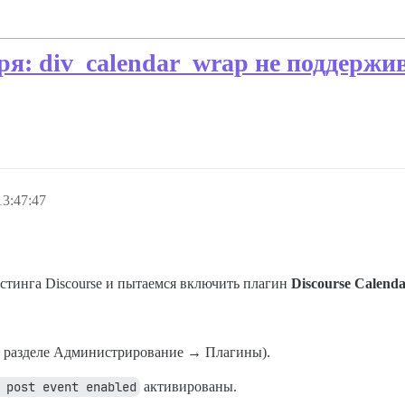
я: div_calendar_wrap не поддержи
13:47:47
тинга Discourse и пытаемся включить плагин
Discourse Calend
в разделе Администрирование → Плагины).
 post event enabled
активированы.