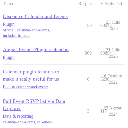
Tema
Respuestas
Vistas
Actividad
Discourse Calendar and Events
23 Julio
Plugin
150
60042
2026
official
,
calendar-and-events
,
included-in-core
Angus' Events Plugin :calendar:
31 Julio
869
98894
2026
Plugin
Calendar plugin features to
6 Octubre
make it really useful for us
8
3238
2022
Feature
calendar-and-events
Pull Event RSVP list via Data
Explorer
23 Agosto
3
117
2024
Data & reporting
calendar-and-events
,
sql-query