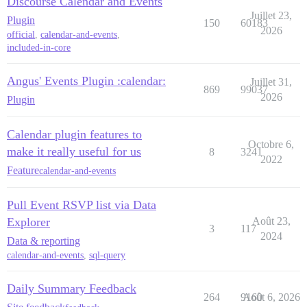
Discourse Calendar and Events
Juillet 23,
Plugin
150
60183
2026
official
,
calendar-and-events
,
included-in-core
Angus' Events Plugin :calendar:
Juillet 31,
869
99037
2026
Plugin
Calendar plugin features to
Octobre 6,
make it really useful for us
8
3241
2022
Feature
calendar-and-events
Pull Event RSVP list via Data
Explorer
Août 23,
3
117
2024
Data & reporting
calendar-and-events
,
sql-query
Daily Summary Feedback
264
9160
Août 6, 2026