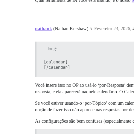
Qual ferramenta de IA você está usando, é o nosso
r
nathank
(Nathan Kershaw)
5
Fevereiro 23, 2026,
long:
[calendar]

Você insere isso no OP ao usá-lo ‘por-Resposta’ den
resposta, e ela aparecerá naquele calendário. O Cal
Se você estiver usando-o ‘por-Tópico’ com um calen
opção de fazer isso não aparece nas respostas por de
As configurações são bem confusas (especialmente q