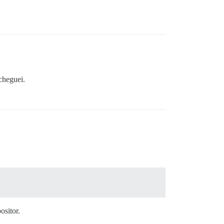
cheguei.
ositor.