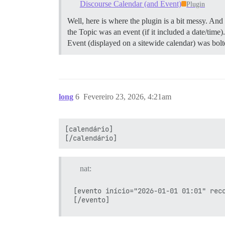
Discourse Calendar (and Event)
Plugin
Well, here is where the plugin is a bit messy. And t
the Topic was an event (if it included a date/time)
Event (displayed on a sitewide calendar) was bol
long
6
Fevereiro 23, 2026, 4:21am
[calendário]

nat:
[evento início="2026-01-01 01:01" reco