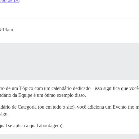
obô de IA
?
 4:19am
tro de um Tópico com um calendário dedicado - isso significa que você 
endário da Equipe é um ótimo exemplo disso.
dário de Categoria (ou em todo o site), você adiciona um Evento (no
sign.
ual se aplica a qual abordagem):