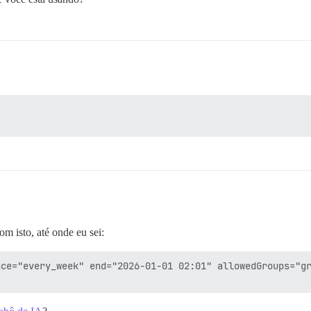
om isto, até onde eu sei:
ce="every_week" end="2026-01-01 02:01" allowedGroups="gr