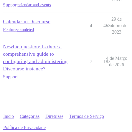
Support
calendar-and-events
29 de
Calendar in Discourse
4
4533
Outubro de
Feature
completed
2023
Newbie question: Is there a
comprehensive guide to
4 de Março
configuring and administering
7
183
de 2026
Discourse instance?
Support
Início
Categorias
Diretrizes
Termos de Serviço
Política de Privacidade