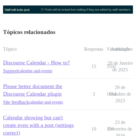
Tópicos relacionados
Tópico
Respostas
Visualizações
Atividade
Discourse Calendar - How to?
20 de Janeiro
15
3592
de 2025
Support
calendar-and-events
Please better document the
29 de
Discourse Calendar plugin
3
1664
Outubro de
2023
Site feedback
calendar-and-events
Calendar showing but can't
23 de
create even with a post (settings
10
159
Fevereiro de
correct)
2026