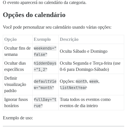
O evento aparecerá no calendário da categoria.
Opções do calendário
Você pode personalizar seu calendário usando várias opções:
Opção
Exemplo
Descrição
Ocultar fins de
weekends="
Oculta Sábado e Domingo
semana
false"
Ocultar dias
hiddenDays
Oculta Segunda e Terça-feira (use
específicos
="1,2"
0-6 para Domingo-Sábado)
Definir
defaultVie
Opções:
month
,
week
,
visualização
w="month"
listNextYear
padrão
Ignorar fusos
fullDay="t
Trata todos os eventos como
horários
rue"
eventos de dia inteiro
Exemplo de uso: