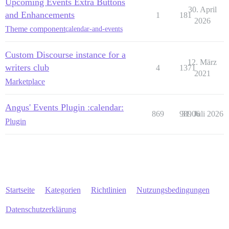
Upcoming Events Extra Buttons
30. April
and Enhancements
1
181
2026
Theme component
calendar-and-events
Custom Discourse instance for a
12. März
writers club
4
1371
2021
Marketplace
Angus' Events Plugin :calendar:
869
98906
31. Juli 2026
Plugin
Startseite
Kategorien
Richtlinien
Nutzungsbedingungen
Datenschutzerklärung