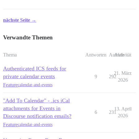
nächste Seite →
Verwandte Themen
Thema
Antworten
Aufrufe
Aktivität
Authenticated ICS feeds for
21. März
private calendar events
9
292
2026
Feature
calendar-and-events
"Add To Calendar" - .ics iCal
attachments for Events in
13. April
6
231
Discourse notification emails?
2026
Feature
calendar-and-events