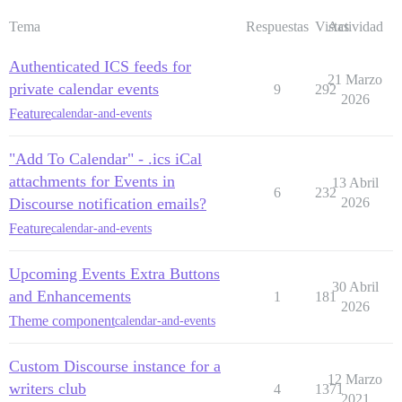
Tema
Respuestas
Vistas
Actividad
Authenticated ICS feeds for
21 Marzo
private calendar events
9
292
2026
Feature
calendar-and-events
"Add To Calendar" - .ics iCal
attachments for Events in
13 Abril
6
232
Discourse notification emails?
2026
Feature
calendar-and-events
Upcoming Events Extra Buttons
30 Abril
and Enhancements
1
181
2026
Theme component
calendar-and-events
Custom Discourse instance for a
12 Marzo
writers club
4
1371
2021