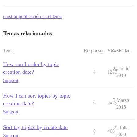
mostrar publicación en el tema
Temas relacionados
Tema
Respuestas
Vistas
Actividad
How can I order by topic
24 Junio
creation date?
4
1285
2019
Support
How I can sort topics by topic
5 Marzo
creation date?
9
2856
2015
Support
Sort tag topics by create date
21 Julio
0
463
2020
Support