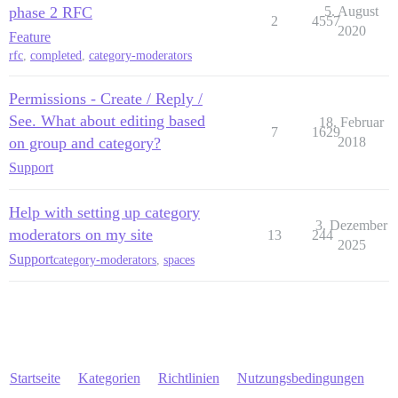
phase 2 RFC
5. August
2
4557
2020
Feature
rfc
,
completed
,
category-moderators
Permissions - Create / Reply /
See. What about editing based
18. Februar
7
1629
on group and category?
2018
Support
Help with setting up category
3. Dezember
moderators on my site
13
244
2025
Support
category-moderators
,
spaces
Startseite
Kategorien
Richtlinien
Nutzungsbedingungen