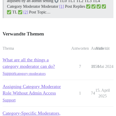
adjusted by an admin setting
TL0 TL1 TL2 TL3 TL4
Category Moderator Moderator
[1]
Post Replies
TL
[2]
Post Topic…
Verwandte Themen
Thema
Antworten
Aufrufe
Aktivität
What are all the things a
category moderator can do?
7
1050
21. Mai 2024
Support
category-moderators
Assigning Category Moderator
15. April
Role Without Admin Access
1
74
2025
Support
Category-Specific Moderators,