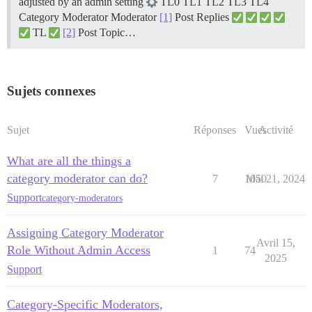
adjusted by an admin setting
TL0 TL1 TL2 TL3 TL4
Category Moderator Moderator
[1]
Post Replies
TL
[2]
Post Topic…
Sujets connexes
Sujet
Réponses
Vues
Activité
What are all the things a
category moderator can do?
7
1050
Mai 21, 2024
Support
category-moderators
Assigning Category Moderator
Avril 15,
Role Without Admin Access
1
74
2025
Support
Category-Specific Moderators,