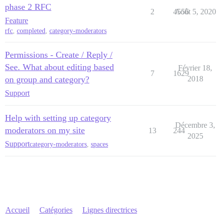
phase 2 RFC
2
4556
Août 5, 2020
Feature
rfc
,
completed
,
category-moderators
Permissions - Create / Reply /
See. What about editing based
Février 18,
7
1629
on group and category?
2018
Support
Help with setting up category
Décembre 3,
moderators on my site
13
244
2025
Support
category-moderators
,
spaces
Accueil
Catégories
Lignes directrices