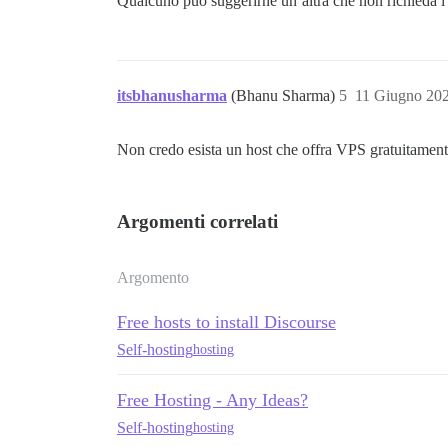
Qualcuno può suggerirne un’altra che non richieda i d
itsbhanusharma
(Bhanu Sharma)
5
11 Giugno 20
Non credo esista un host che offra VPS gratuitamente 
Argomenti correlati
Argomento
Free hosts to install Discourse
Self-hosting
hosting
Free Hosting - Any Ideas?
Self-hosting
hosting