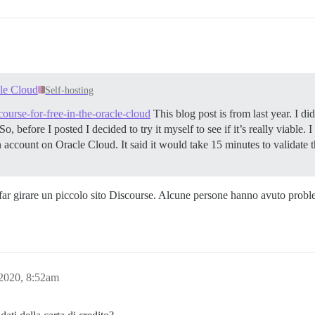
cle Cloud
Self-hosting
course-for-free-in-the-oracle-cloud
This blog post is from last year. I di
, before I posted I decided to try it myself to see if it’s really viable. I
 account on Oracle Cloud. It said it would take 15 minutes to validate 
 girare un piccolo sito Discourse. Alcune persone hanno avuto problemi
2020, 8:52am