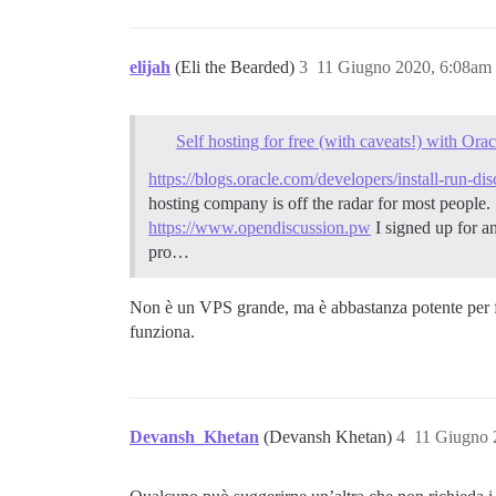
elijah
(Eli the Bearded)
3
11 Giugno 2020, 6:08am
Self hosting for free (with caveats!) with Ora
https://blogs.oracle.com/developers/install-run-dis
hosting company is off the radar for most people. So
https://www.opendiscussion.pw
I signed up for an
pro…
Non è un VPS grande, ma è abbastanza potente per far
funziona.
Devansh_Khetan
(Devansh Khetan)
4
11 Giugno 