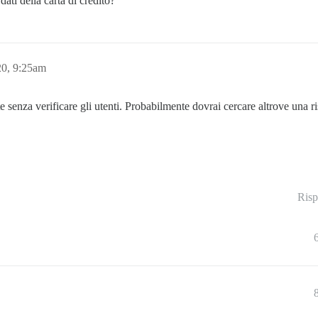
ati della carta di credito?
20, 9:25am
senza verificare gli utenti. Probabilmente dovrai cercare altrove una ri
Risp