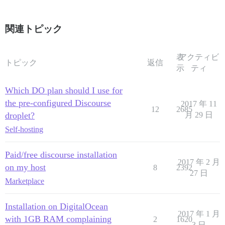
関連トピック
表
アクティビ
トピック
返信
示
ティ
Which DO plan should I use for
the pre-configured Discourse
2017 年 11
12
2685
droplet?
月 29 日
Self-hosting
Paid/free discourse installation
2017 年 2 月
on my host
8
2392
27 日
Marketplace
Installation on DigitalOcean
2017 年 1 月
with 1GB RAM complaining
2
1620
3 日