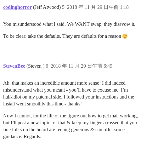
codinghorror
(Jeff Atwood)
5
2018 年 11 月 29 日午前 1:18
You misunderstood what I said. We WANT swap, they disavow it.
To be clear: take the defaults. They are defaults for a reason
StevenBee
(Steven )
6
2018 年 11 月 29 日午前 6:49
Ah, that makes an incredible amount more sense! I did indeed
misunderstand what you meant - you’ll have to excuse me, I’m
half-idiot on my paternal side. I followed your instructions and the
install went smoothly this time - thanks!
Now I cannot, for the life of me figure out how to get mail working,
but I’ll post a new topic for that & keep my fingers crossed that you
fine folks on the board are feeling generous & can offer some
guidance. Regards.