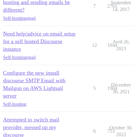
hosting and sending emails be
Septembre
7
2761
different?
14, 2017
Self-hosting
email
Need help/advice on email setup
for a self hosted Discourse
Avril 26,
12
1044
instance
2023
Self-hosting
email
Configure the new install
discourse SMTP Email with
Décembre
Mailgun on AWS Lightsail
5
1904
30, 2021
server
Self-hosting
Attempted to switch mail
provider, messed up my
Octobre 30,
6
753
discourse
2022