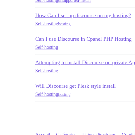
Self-hosting
unsupported-install
How Can I set up discourse on my hosting?
Self-hosting
hosting
Can I use Discourse in Cpanel PHP Hosting
Self-hosting
Attempting to install Discourse on private A
Self-hosting
Will Discourse get Plesk style install
Self-hosting
hosting
Accueil
Catégories
Lignes directrices
Conditi