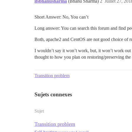
itsbhanusharma
(Bhanu Sharma)
2
Juillet 27, 201
Short Answer: No, You can’t
Long answer: You can search this forum and find people
Both, apache2 and CentOS are not good choice of ru
I wouldn’t say it won’t work, but, it won’t work out
thought to how you plan on restoring/preserving the 
Transition problem
Sujets connexes
Sujet
Transition problem