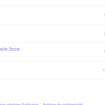
pache Server
1
ons générales d'utilisation
Politique de confidentialité