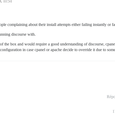
8, 11:51
 complaining about their install attempts either failing instantly or fail
nning discourse with.
 of the box and would require a good understanding of discourse, cpanel
configuration in case cpanel or apache decide to override it due to som
Répo
1