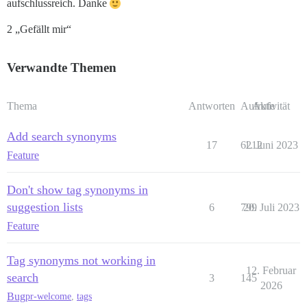
aufschlussreich. Danke
2 „Gefällt mir“
Verwandte Themen
Thema
Antworten
Aufrufe
Aktivität
Add search synonyms
17
6212
1. Juni 2023
Feature
Don't show tag synonyms in
suggestion lists
6
799
20. Juli 2023
Feature
Tag synonyms not working in
12. Februar
search
3
145
2026
Bug
pr-welcome
,
tags