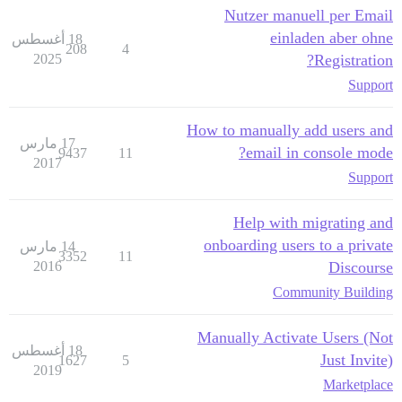
Nutzer manuell per Email
einladen aber ohne
18 أغسطس
208
4
2025
Registration?
Support
How to manually add users and
17 مارس
email in console mode?
9437
11
2017
Support
Help with migrating and
onboarding users to a private
14 مارس
3352
11
2016
Discourse
Community Building
Manually Activate Users (Not
18 أغسطس
Just Invite)
1627
5
2019
Marketplace