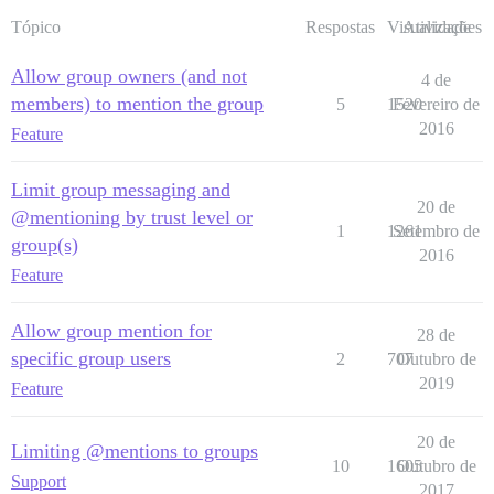
Tópico
Respostas
Visualizações
Atividade
Allow group owners (and not
4 de
members) to mention the group
5
1520
Fevereiro de
2016
Feature
Limit group messaging and
20 de
@mentioning by trust level or
1
1261
Setembro de
group(s)
2016
Feature
Allow group mention for
28 de
specific group users
2
707
Outubro de
2019
Feature
20 de
Limiting @mentions to groups
10
1605
Outubro de
Support
2017