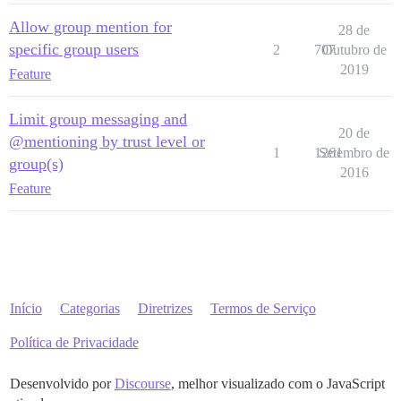
Allow group mention for
28 de
specific group users
2
707
Outubro de
2019
Feature
Limit group messaging and
20 de
@mentioning by trust level or
1
1261
Setembro de
group(s)
2016
Feature
Início
Categorias
Diretrizes
Termos de Serviço
Política de Privacidade
Desenvolvido por
Discourse
, melhor visualizado com o JavaScript