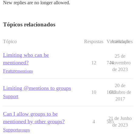
New replies are no longer allowed.
Tópicos relacionados
Tópico
Respostas
Visualizações
Atividade
Limiting who can be
25 de
mentioned?
12
744
Novembro
de 2023
Feature
mentions
20 de
Limiting @mentions to groups
10
1605
Outubro de
Support
2017
Can I allow groups to be
21 de Junho
mentioned by other groups?
4
585
de 2023
Support
groups