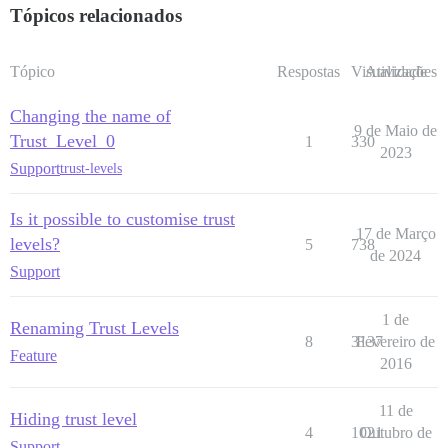
Tópicos relacionados
Tópico
Respostas
Visualizações
Atividade
Changing the name of
9 de Maio de
Trust_Level_0
1
330
2023
Support
trust-levels
Is it possible to customise trust
17 de Março
levels?
5
738
de 2024
Support
1 de
Renaming Trust Levels
8
3137
Fevereiro de
Feature
2016
11 de
Hiding trust level
4
1021
Outubro de
Support