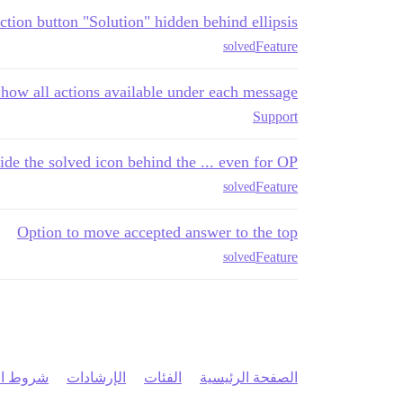
ction button "Solution" hidden behind ellipsis
Feature
solved
how all actions available under each message
Support
ide the solved icon behind the ... even for OP?
Feature
solved
Option to move accepted answer to the top
Feature
solved
الصفحة الرئيسية
الفئات
الإرشادات
شروط ال