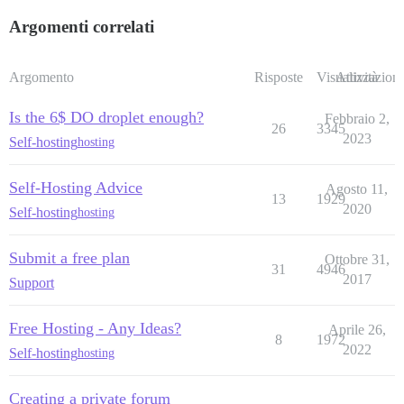
Argomenti correlati
Argomento
Risposte
Visualizzazioni
Attività
Is the 6$ DO droplet enough?
Febbraio 2,
26
3345
2023
Self-hosting
hosting
Self-Hosting Advice
Agosto 11,
13
1929
2020
Self-hosting
hosting
Submit a free plan
Ottobre 31,
31
4946
2017
Support
Free Hosting - Any Ideas?
Aprile 26,
8
1972
2022
Self-hosting
hosting
Creating a private forum