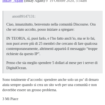
Inkay_Again
(Inkay Again)
9
19 Ottobre 2020, 5:54am
anon89147131:
Ciao, innanzitutto, benvenuto nella comunità Discourse. Ora
che sei stato accolto, posso iniziare a spiegare:
IN TEORIA, sì, puoi farlo, e l’ho fatto anch’io, ma se lo fai,
non puoi avere più di 25 membri che cercano di fare qualcosa
contemporaneamente, altrimenti apparirà il messaggio “troppe
richieste da questo IP”.
Penso che sia meglio spendere 5 dollari al mese per i server di
DigitalOcean.
Sono totalmente d’accordo: spendere anche solo un po’ di denaro
aiuta sempre quando si crea un sito web per una comunità e non
dovrebbe essere un grosso problema.
3 Mi Piace