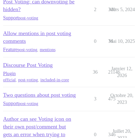
Post Voting: can downvoting be
hidden?
2
310
Mars 5, 2024
Support
post-voting
Allow mentions in post voting
comments
0
76
Mai 10, 2025
Feature
post-voting
,
mentions
Discourse Post Voting
Janvier 12,
36
21146
Plugin
2026
official
,
post-voting
,
included-in-core
Two questions about post voting
Octobre 20,
3
475
2023
Support
post-voting
Author can see Voting icon on
their own post/comment but
Juillet 20,
gets an error when trying to
0
346
2023