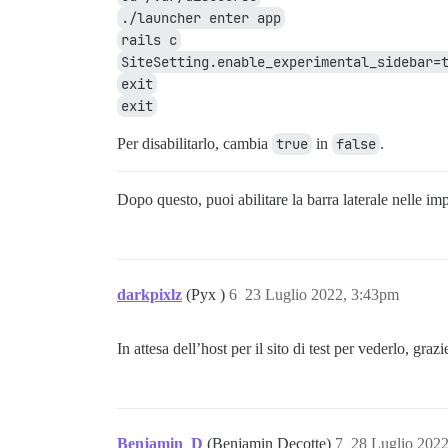
./launcher enter app
rails c
SiteSetting.enable_experimental_sidebar=
exit
exit
Per disabilitarlo, cambia
true
in
false
.
Dopo questo, puoi abilitare la barra laterale nelle im
darkpixlz
(Pyx )
6
23 Luglio 2022, 3:43pm
In attesa dell’host per il sito di test per vederlo, grazi
Benjamin_D
(Benjamin Decotte)
7
28 Luglio 202