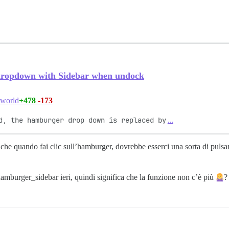
ropdown with Sidebar when undock
+478
-173
world
d, the hamburger drop down is replaced by
…
e quando fai clic sull’hamburger, dovrebbe esserci una sorta di pulsant
hamburger_sidebar ieri, quindi significa che la funzione non c’è più
?