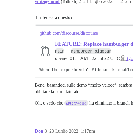
vintagemind
(Bithiah)
2
23 Luglio 2022, 11:21am
Ti riferisci a questo?
github.com/discourse/discourse
FEATURE: Replace hamburger d
main
hamburger_sidebar
←
opened
01:11AM - 22 Jul 22 UTC
tgx
When the experimental Sidebar is enable
Bene, basandoci sulla demo “molto veloce”, sembra ch
abilitare la barra laterale.
Oh, e vedo che
ha eliminato il branch 
@tgxworld
Don
3
23 Luglio 2022, 1:17pm