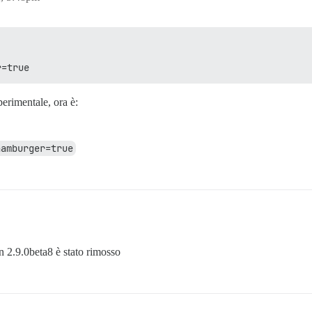
r=true
perimentale, ora è:
hamburger=true
 2.9.0beta8 è stato rimosso