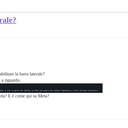
rale?
litare la barra laterale?
 a riguardo.
tarla? E è come qui su Meta?