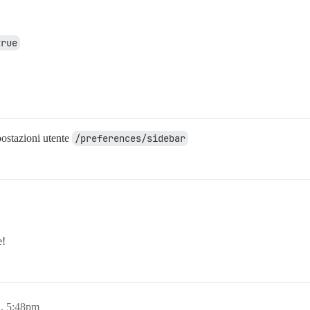
true
postazioni utente
/preferences/sidebar
e!
2, 5:48pm