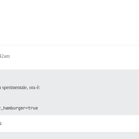
:42am
 sperimentale, ora è:
r_hamburger=true
i: