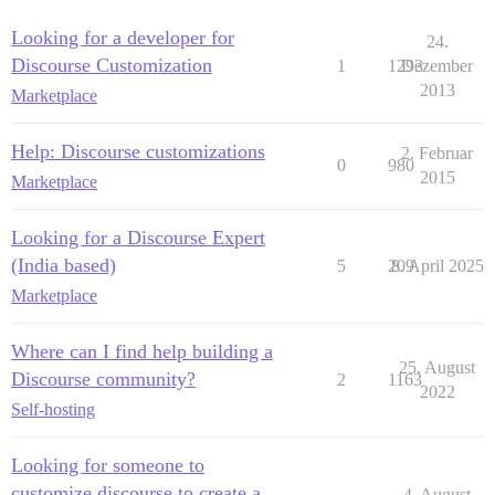
Looking for a developer for
24.
Discourse Customization
1
1293
Dezember
2013
Marketplace
Help: Discourse customizations
2. Februar
0
980
2015
Marketplace
Looking for a Discourse Expert
(India based)
5
209
8. April 2025
Marketplace
Where can I find help building a
25. August
Discourse community?
2
1163
2022
Self-hosting
Looking for someone to
customize discourse to create a
4. August