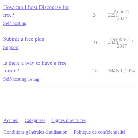
How can I host Discourse for
Août 21,
free?
24
2221
2022
Self-hosting
Submit a free plan
Octobre 31,
31
4946
2017
Support
Is there a way to have a free
forum?
18
3941
Mars 1, 2024
Self-hosting
hosting
Accueil
Catégories
Lignes directrices
Conditions générales d'utilisation
Politique de confidentialité