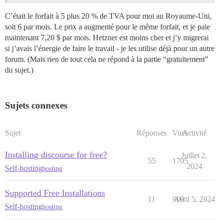
C’était le forfait à 5
plus 20 % de TVA pour moi au Royaume-Uni,
soit 6
par mois. Le prix a augmenté pour le même forfait, et je paie
maintenant 7,20 $ par mois. Hetzner est moins cher et j’y migrerai
si j’avais l’énergie de faire le travail - je les utilise déjà pour un autre
forum. (Mais rien de tout cela ne répond à la partie “gratuitement”
du sujet.)
Sujets connexes
Sujet
Réponses
Vues
Activité
Installing discourse for free?
Juillet 2,
55
1705
2024
Self-hosting
hosting
Supported Free Installations
11
909
Avril 5, 2024
Self-hosting
hosting