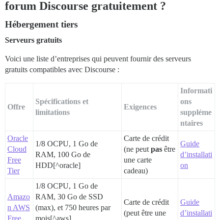
forum Discourse gratuitement ?
Hébergement tiers
Serveurs gratuits
Voici une liste d’entreprises qui peuvent fournir des serveurs
gratuits compatibles avec Discourse :
Informati
Spécifications et
ons
Offre
Exigences
limitations
suppléme
ntaires
Oracle
Carte de crédit
1/8 OCPU, 1 Go de
Guide
Cloud
(ne peut
pas
être
RAM, 100 Go de
d’installati
Free
une carte
HDD[^oracle]
on
Tier
cadeau)
1/8 OCPU, 1 Go de
Amazo
RAM, 30 Go de SSD
Carte de crédit
Guide
n AWS
(max), et 750 heures par
(peut être une
d’installati
Free
mois[^aws]