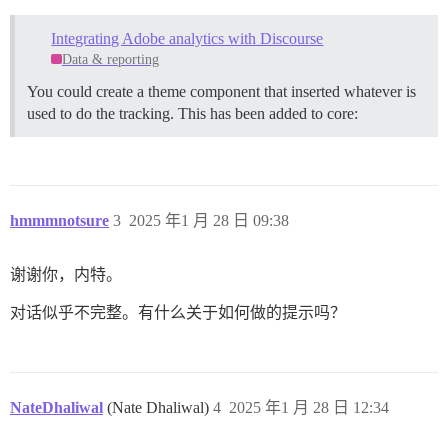
Integrating Adobe analytics with Discourse
Data & reporting
You could create a theme component that inserted whatever is
used to do the tracking. This has been added to core:
hmmmnotsure
3
2025 年1 月 28 日 09:38
谢谢你，内特。
对话似乎不完整。有什么关于如何做的提示吗？
NateDhaliwal
(Nate Dhaliwal)
4
2025 年1 月 28 日 12:34