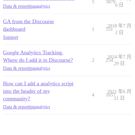
5
5879
6 日
Data & reporting
analytics
GA from the Discourse
2018 年7 月
dashboard
1
551
2 日
Support
Google Analytics Tracking.
2024 年7 月
Where do I add it in Discourse?
2
254
29 日
Data & reporting
analytics
How can I add a analytics script
into the header of my
2021 年6 月
4
1657
community?
21 日
Data & reporting
analytics