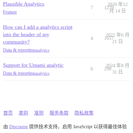
Plausible Analytics
2020 年12
7
1279
月 14 日
Feature
How can I add a analytics script
into the header of my
2021 年6 月
4
1657
community?
21 日
Data & reporting
analytics
Support for Umami analytic
2024 年8 月
6
298
31 日
Data & reporting
analytics
首页
类别
准则
服务条款
隐私政策
由
Discourse
提供技术支持，启用 JavaScript 以获得最佳体验