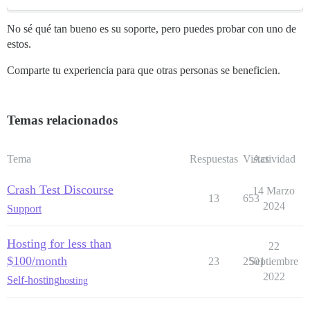
No sé qué tan bueno es su soporte, pero puedes probar con uno de
estos.
Comparte tu experiencia para que otras personas se beneficien.
Temas relacionados
Tema
Respuestas
Vistas
Actividad
Crash Test Discourse
14 Marzo
13
653
2024
Support
Hosting for less than
22
$100/month
23
2501
Septiembre
2022
Self-hosting
hosting