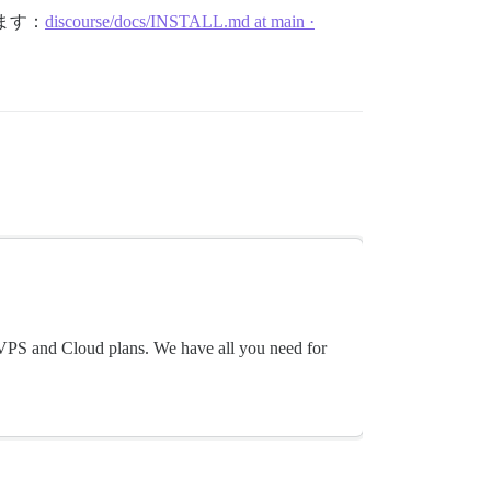
きます：
discourse/docs/INSTALL.md at main ·
VPS and Cloud plans. We have all you need for