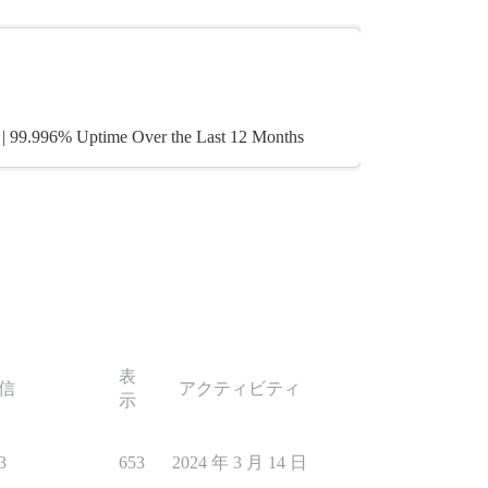
s | 99.996% Uptime Over the Last 12 Months
表
信
アクティビティ
示
3
653
2024 年 3 月 14 日