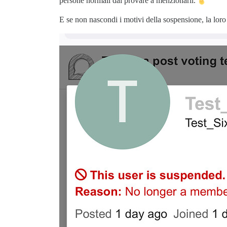
persone normali dal provare a menzionarli.
E se non nascondi i motivi della sospensione, la lor