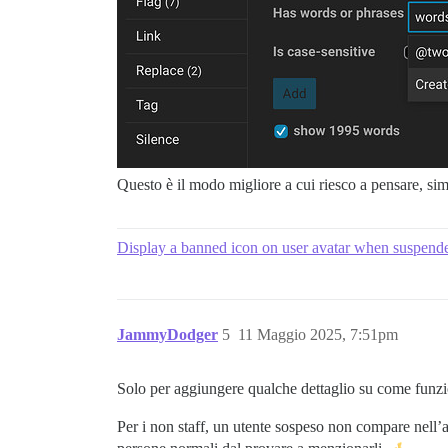
Questo è il modo migliore a cui riesco a pensare, sim
Display a banned icon on user avatar when suspend
JammyDodger
5
11 Maggio 2025, 7:51pm
Solo per aggiungere qualche dettaglio su come funz
Per i non staff, un utente sospeso non compare nel