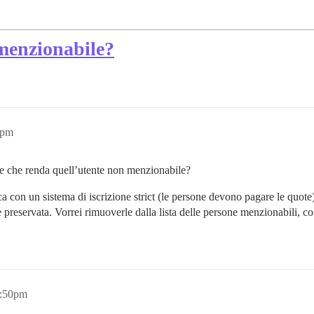
 menzionabile?
3pm
te che renda quell’utente non menzionabile?
ca con un sistema di iscrizione strict (le persone devono pagare le quo
e preservata. Vorrei rimuoverle dalla lista delle persone menzionabili,
0:50pm