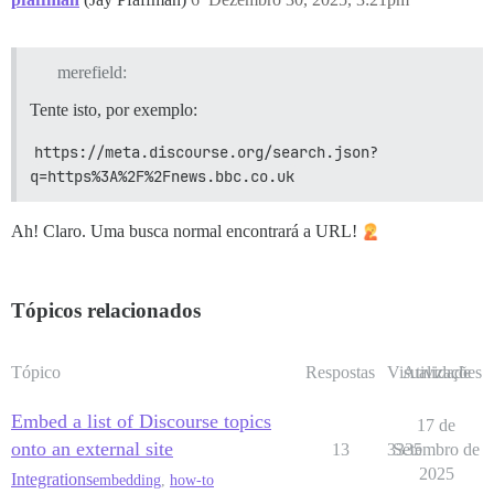
merefield:
Tente isto, por exemplo:
https://meta.discourse.org/search.json?
q=https%3A%2F%2Fnews.bbc.co.uk
Ah! Claro. Uma busca normal encontrará a URL!
Tópicos relacionados
Tópico
Respostas
Visualizações
Atividade
Embed a list of Discourse topics
17 de
onto an external site
13
3335
Setembro de
2025
Integrations
embedding
,
how-to