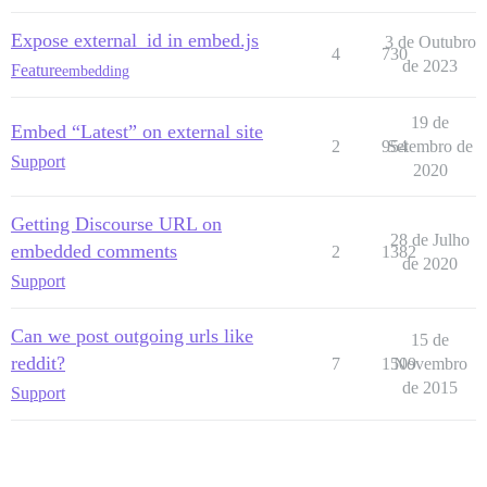
Expose external_id in embed.js
3 de Outubro
4
730
de 2023
Feature
embedding
19 de
Embed “Latest” on external site
2
954
Setembro de
Support
2020
Getting Discourse URL on
28 de Julho
embedded comments
2
1382
de 2020
Support
Can we post outgoing urls like
15 de
reddit?
7
1509
Novembro
de 2015
Support