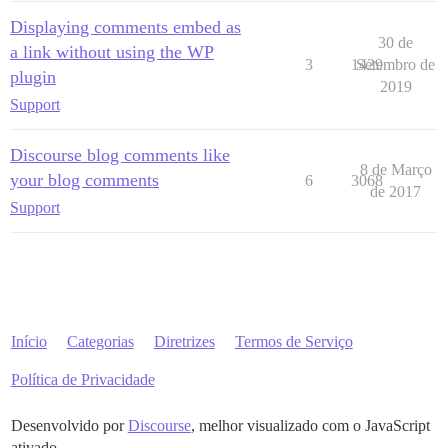
Displaying comments embed as
30 de
a link without using the WP
3
1429
Setembro de
plugin
2019
Support
Discourse blog comments like
8 de Março
your blog comments
6
3068
de 2017
Support
Início
Categorias
Diretrizes
Termos de Serviço
Política de Privacidade
Desenvolvido por
Discourse
, melhor visualizado com o JavaScript
ativado