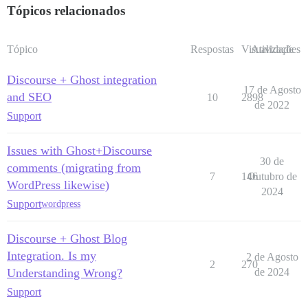
Tópicos relacionados
Tópico
Respostas
Visualizações
Atividade
Discourse + Ghost integration
17 de Agosto
and SEO
10
2898
de 2022
Support
Issues with Ghost+Discourse
30 de
comments (migrating from
7
146
Outubro de
WordPress likewise)
2024
Support
wordpress
Discourse + Ghost Blog
Integration. Is my
2 de Agosto
2
270
Understanding Wrong?
de 2024
Support