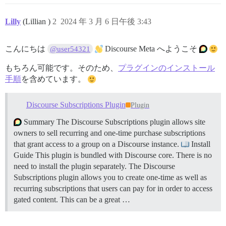
Lilly
(Lillian )
2
2024 年 3 月 6 日午後 3:43
こんにちは
Discourse Meta へようこそ
@user54321
もちろん可能です。そのため、
プラグインのインストール
手順
を含めています。
Discourse Subscriptions Plugin
Plugin
Summary The Discourse Subscriptions plugin allows site
owners to sell recurring and one-time purchase subscriptions
that grant access to a group on a Discourse instance.
Install
Guide This plugin is bundled with Discourse core. There is no
need to install the plugin separately. The Discourse
Subscriptions plugin allows you to create one-time as well as
recurring subscriptions that users can pay for in order to access
gated content. This can be a great …