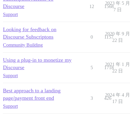
2023 年 5 月
Discourse
12
1568
7 日
Support
Looking for feedback on
2020 年 9 月
Discourse Subscriptons
0
1157
22 日
Community Building
Using a plug-in to monetize my
2021 年 1 月
Discourse
5
1718
22 日
Support
Best approach to a landing
2024 年 4 月
page/payment front end
3
426
17 日
Support