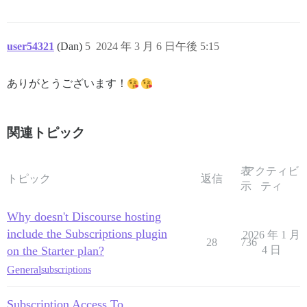
user54321
(Dan)
5
2024 年 3 月 6 日午後 5:15
ありがとうございます！
関連トピック
表
アクティビ
トピック
返信
示
ティ
Why doesn't Discourse hosting
include the Subscriptions plugin
2026 年 1 月
28
736
on the Starter plan?
4 日
General
subscriptions
Subscription Access To