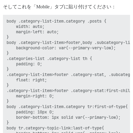
そしてこれを「Mobile」タブに貼り付けてください：
body .category-list-item.category .posts {

    width: auto;

    margin-left: auto;

}

body .category-list-item>footer,body .subcategory-list
    background-color: var(--primary-very-low);

}

.categories-list .category-list th {

    padding: 0;

}

.category-list-item>footer .category-stat, .subcatego
    float: right;

}

.category-list-item>footer .category-stat:first-child
    margin-right: 0;

}

body .category-list-item.category tr:first-of-type{

    padding: 10px 0;

    border-bottom: 1px solid var(--primary-low);

}

body tr.category-topic-link:last-of-type{
