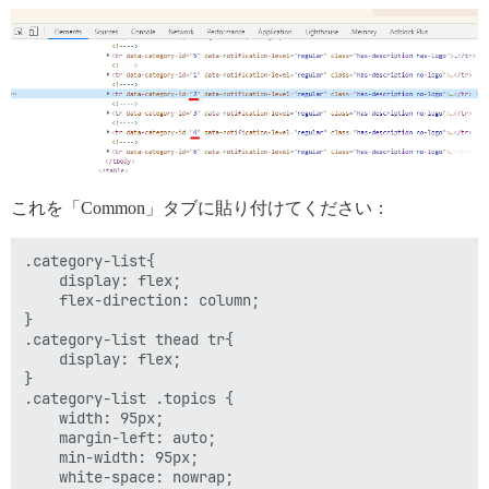
これを「Common」タブに貼り付けてください：
.category-list{

    display: flex;

    flex-direction: column;

}

.category-list thead tr{

    display: flex;

}

.category-list .topics {

    width: 95px;

    margin-left: auto;

    min-width: 95px;

    white-space: nowrap;
