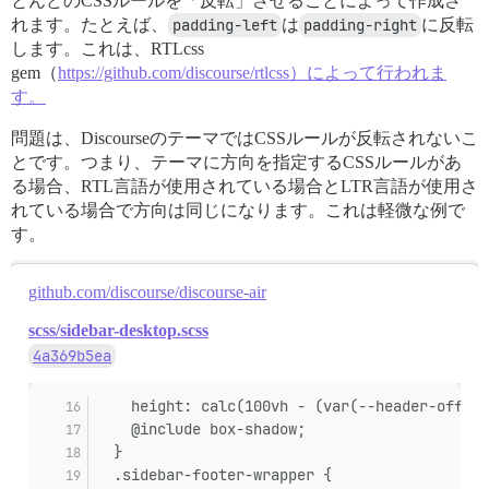
とんどのCSSルールを「反転」させることによって作成さ
れます。たとえば、
padding-left
は
padding-right
に反転
します。これは、RTLcss
gem（
https://github.com/discourse/rtlcss）によって行われま
す。
問題は、DiscourseのテーマではCSSルールが反転されないこ
とです。つまり、テーマに方向を指定するCSSルールがあ
る場合、RTL言語が使用されている場合とLTR言語が使用さ
れている場合で方向は同じになります。これは軽微な例で
す。
github.com/discourse/discourse-air
scss/sidebar-desktop.scss
4a369b5ea
    height: calc(100vh - (var(--header-offset
    @include box-shadow;
  }
  .sidebar-footer-wrapper {