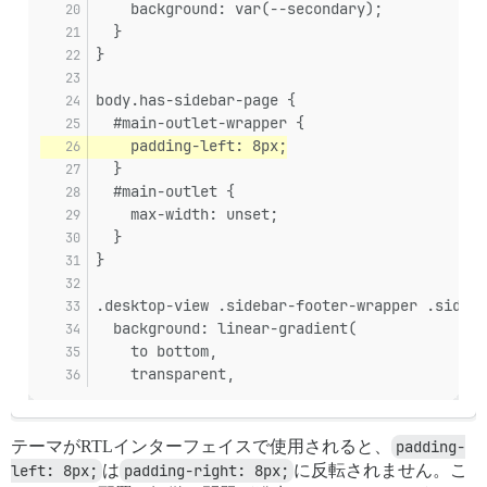
    background: var(--secondary);
  }
}
body.has-sidebar-page {
  #main-outlet-wrapper {
    padding-left: 8px;
  }
  #main-outlet {
    max-width: unset;
  }
}
.desktop-view .sidebar-footer-wrapper .sideba
  background: linear-gradient(
    to bottom,
    transparent,
テーマがRTLインターフェイスで使用されると、
padding-
left: 8px;
は
padding-right: 8px;
に反転されません。こ