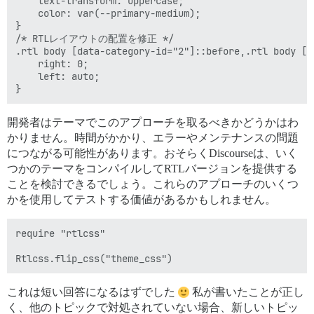
    text-transform: uppercase;

    color: var(--primary-medium);

}

/* RTLレイアウトの配置を修正 */

.rtl body [data-category-id="2"]::before,.rtl body [d
    right: 0;

    left: auto;

開発者はテーマでこのアプローチを取るべきかどうかはわ
かりません。時間がかかり、エラーやメンテナンスの問題
につながる可能性があります。おそらくDiscourseは、いく
つかのテーマをコンパイルしてRTLバージョンを提供する
ことを検討できるでしょう。これらのアプローチのいくつ
かを使用してテストする価値があるかもしれません。
require "rtlcss"

これは短い回答になるはずでした
私が書いたことが正し
く、他のトピックで対処されていない場合、新しいトピッ