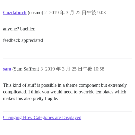
Cozdabuch
(cosmo)
2
2019 年 3 月 25 日午後 9:03
anyone? buehler.
feedback appreciated
sam
(Sam Saffron)
3
2019 年 3 月 25 日午後 10:58
This kind of stuff is possible in a theme component but extremely
complicated. I think you would need to override templates which
makes this also pretty fragile.
Changing How Categories are Displayed