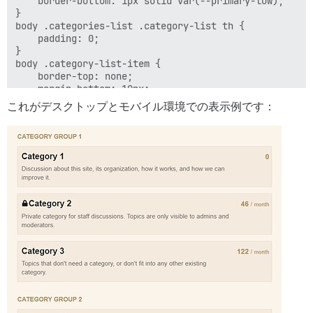
    border-bottom: 1px solid var(--primary-low);

}

body .categories-list .category-list th {

    padding: 0;

}

body .category-list-item {

    border-top: none;

    margin-bottom: 10px;

}

これがデスクトップとモバイル環境での表示例です：
body .category-list-item {

    padding: 0;

    border: 1px solid var(--primary-low)!important;

}

.category-list-item>footer, .subcategory-list-item>foo
    border-top: none;
