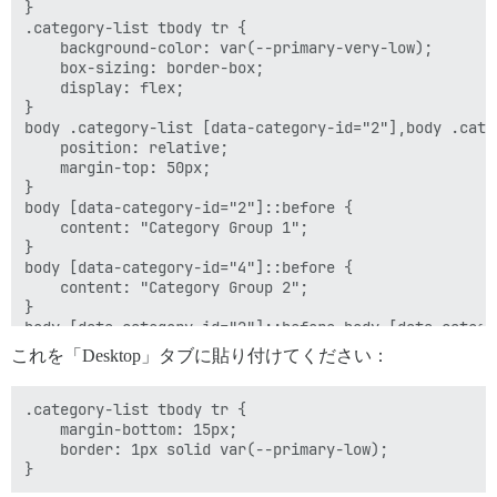
}

.category-list tbody tr {

    background-color: var(--primary-very-low);

    box-sizing: border-box;

    display: flex;

}

body .category-list [data-category-id="2"],body .cate
    position: relative;

    margin-top: 50px;

}

body [data-category-id="2"]::before {

    content: "Category Group 1";

}

body [data-category-id="4"]::before {

    content: "Category Group 2";

}

body [data-category-id="2"]::before,body [data-catego
    position: absolute;

これを「Desktop」タブに貼り付けてください：
    top: -35px;

    left: 0;

    font-weight: bold;

.category-list tbody tr {

    font-size: 15px;

    margin-bottom: 15px;

    text-transform: uppercase;

    border: 1px solid var(--primary-low);

    color: var(--primary-medium);
