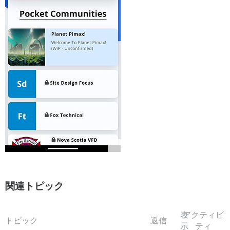
関連トピック
表
アクティビ
トピック
返信
示
ティ