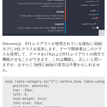
Discourseは、RTLレイアウトが使用されている場合に
html
タグに
rtl
クラスを追加します。テーマ開発者はこのクラ
スを使用して、テーマをLTRおよびRTLレイアウトの両方で
機能させることができます。これは機能し、正しいと思い
ますが、おそらく
left: auto
の宣言は不要かもしれませ
ん。
body [data-category-id="2"]::before,body [data-catego
    position: absolute;

    top: -35px;

    left: 0;

    font-weight: bold;

    font-size: 15px;
