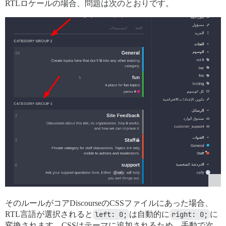
RTLロケールの場合、問題は次のとおりです。
そのルールがコアDiscourseのCSSファイルにあった場合、
RTL言語が選択されると
left: 0;
は自動的に
right: 0;
に
変換されます。CSSはテーマに追加されるため、手動で次