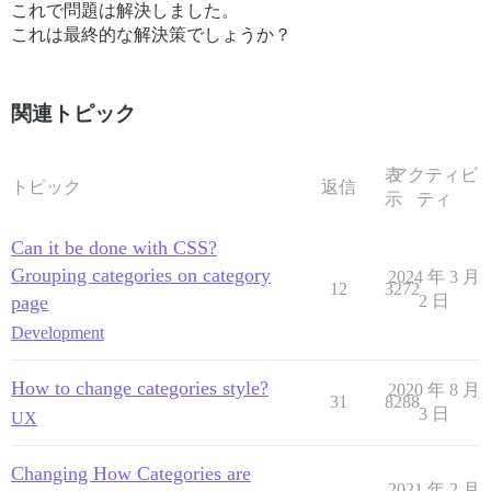
これで問題は解決しました。
これは最終的な解決策でしょうか？
関連トピック
表
アクティビ
トピック
返信
示
ティ
Can it be done with CSS?
Grouping categories on category
2024 年 3 月
12
3272
page
2 日
Development
How to change categories style?
2020 年 8 月
31
8288
3 日
UX
Changing How Categories are
2021 年 2 月