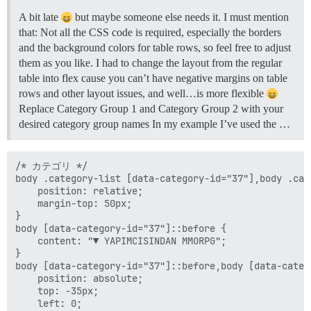
A bit late
but maybe someone else needs it. I must mention
that: Not all the CSS code is required, especially the borders
and the background colors for table rows, so feel free to adjust
them as you like. I had to change the layout from the regular
table into flex cause you can’t have negative margins on table
rows and other layout issues, and well…is more flexible
Replace Category Group 1 and Category Group 2 with your
desired category group names In my example I’ve used the …
/* カテゴリ */

body .category-list [data-category-id="37"],body .cat
    position: relative;

    margin-top: 50px;

}

body [data-category-id="37"]::before {

    content: "▼ YAPIMCISINDAN MMORPG";

}

body [data-category-id="37"]::before,body [data-categ
    position: absolute;

    top: -35px;

    left: 0;
