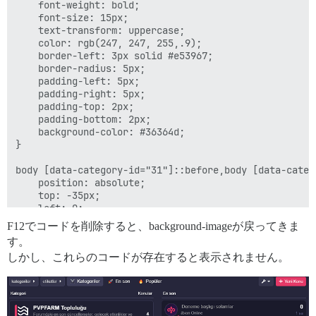
    font-weight: bold;

    font-size: 15px;

    text-transform: uppercase;

    color: rgb(247, 247, 255,.9);

    border-left: 3px solid #e53967;

    border-radius: 5px;

    padding-left: 5px;

    padding-right: 5px;

    padding-top: 2px;

    padding-bottom: 2px;

    background-color: #36364d;

}

body [data-category-id="31"]::before,body [data-categ
    position: absolute;

    top: -35px;

    left: 0;

    font-weight: bold;

F12でコードを削除すると、background-imageが戻ってきま
    font-size: 15px;

す。
    text-transform: uppercase;

しかし、これらのコードが存在すると表示されません。
    color: rgb(247, 247, 255,.9);

    border-left: 3px solid #e53967;

    border-radius: 5px;

    padding-left: 5px;

    padding-right: 5px;
