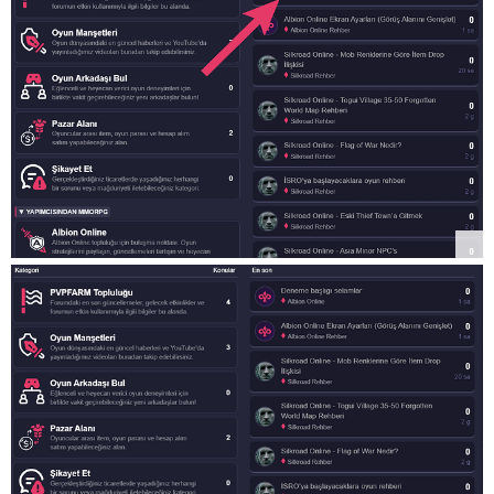
    padding-top: 2px;

    padding-bottom: 2px;

    background-color: #36364d;

}

body .category-list [data-category-id="31"],body .cat
    position: relative;

    margin-top: 50px;

}

body [data-category-id="31"]::before {

    content: "▼ PRIVATE SERVER MMORPG";

}
