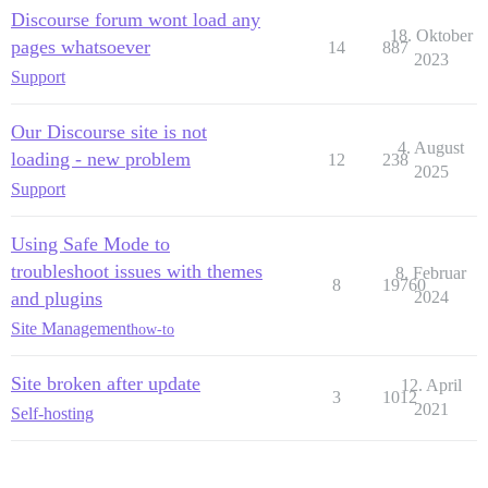
Discourse forum wont load any
18. Oktober
pages whatsoever
14
887
2023
Support
Our Discourse site is not
4. August
loading - new problem
12
238
2025
Support
Using Safe Mode to
troubleshoot issues with themes
8. Februar
8
19760
and plugins
2024
Site Management
how-to
Site broken after update
12. April
3
1012
2021
Self-hosting