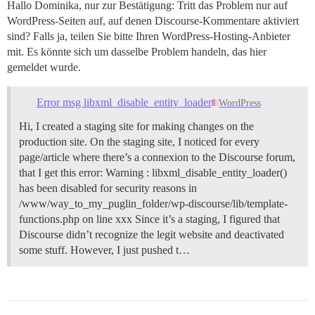
Hallo Dominika, nur zur Bestätigung: Tritt das Problem nur auf
WordPress-Seiten auf, auf denen Discourse-Kommentare aktiviert
sind? Falls ja, teilen Sie bitte Ihren WordPress-Hosting-Anbieter
mit. Es könnte sich um dasselbe Problem handeln, das hier
gemeldet wurde.
Error msg libxml_disable_entity_loader
WordPress
Hi, I created a staging site for making changes on the
production site. On the staging site, I noticed for every
page/article where there’s a connexion to the Discourse forum,
that I get this error: Warning : libxml_disable_entity_loader()
has been disabled for security reasons in
/www/way_to_my_puglin_folder/wp-discourse/lib/template-
functions.php on line xxx Since it’s a staging, I figured that
Discourse didn’t recognize the legit website and deactivated
some stuff. However, I just pushed t…