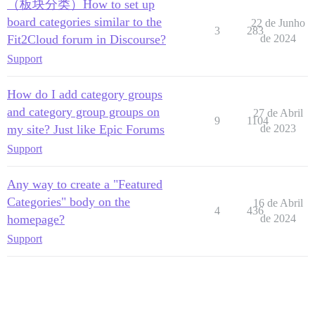
（板块分类）How to set up
board categories similar to the
22 de Junho
3
283
Fit2Cloud forum in Discourse?
de 2024
Support
How do I add category groups
and category group groups on
27 de Abril
9
1104
my site? Just like Epic Forums
de 2023
Support
Any way to create a "Featured
Categories" body on the
16 de Abril
4
436
homepage?
de 2024
Support