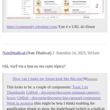
https://community.robotime.com/
Este é o URL do fórum
NateDhaliwal
(Nate Dhaliwal)
2
Setembro 16, 2025, 9:01am
Olá, você viu a lista no seu outro tópico?
How can I make my forum look like this one?
Support
This looks to be: a couple of components:
Topic List
Thumbnails
GitHub - discourse/discourse-minimal-category-
boxes
GitHub - discourse/discourse-big-carousel-component:
Work in progress
(this might be beta I think) enabling the
gamification plugin to show the leaderboard (which is a built-in