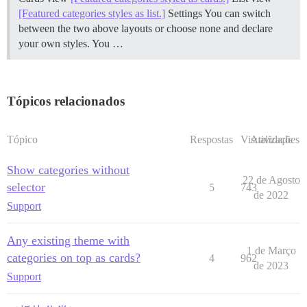
[Featured categories styles as list.]
Settings You can switch
between the two above layouts or choose none and declare
your own styles. You …
Tópicos relacionados
Tópico
Respostas
Visualizações
Atividade
Show categories without
22 de Agosto
selector
5
743
de 2022
Support
Any existing theme with
1 de Março
categories on top as cards?
4
962
de 2023
Support