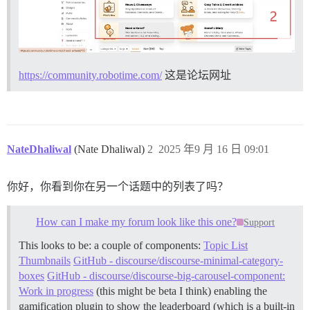
https://community.robotime.com/
这是论坛网址
NateDhaliwal
(Nate Dhaliwal)
2
2025 年9 月 16 日 09:01
你好，你看到你在另一个话题中的列表了吗？
How can I make my forum look like this one?
Support
This looks to be: a couple of components:
Topic List
Thumbnails
GitHub - discourse/discourse-minimal-category-
boxes
GitHub - discourse/discourse-big-carousel-component:
Work in progress
(this might be beta I think) enabling the
gamification plugin to show the leaderboard (which is a built-in