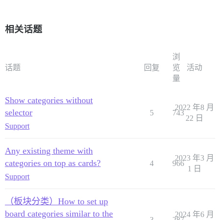
相关话题
浏
话题
回复
览
活动
量
Show categories without
2022 年8 月
selector
5
743
22 日
Support
Any existing theme with
2023 年3 月
categories on top as cards?
4
966
1 日
Support
（板块分类）How to set up
board categories similar to the
2024 年6 月
3
287