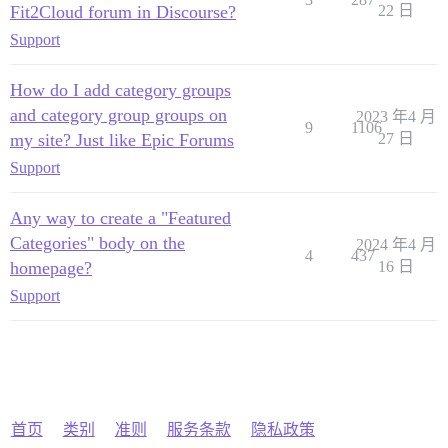
Fit2Cloud forum in Discourse?
22 日
Support
How do I add category groups
and category group groups on
2023 年4 月
9
1106
my site? Just like Epic Forums
27 日
Support
Any way to create a "Featured
Categories" body on the
2024 年4 月
4
437
homepage?
16 日
Support
首页
类别
准则
服务条款
隐私政策