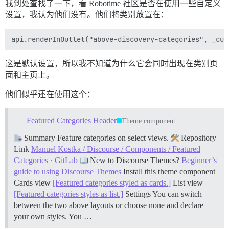
我到处查找了一下，看 Robotime 社区是否在使用一些自定义
设置，我认为他们没有。他们将类别放置在：
这是默认设置，所以我不知道为什么它会同时出现在类别页
面和主页上。
他们似乎还在使用这个：
Featured Categories Header
Theme component
Summary Feature categories on select views.
Repository
Link
Manuel Kostka / Discourse / Components / Featured
Categories · GitLab
New to Discourse Themes?
Beginner’s
guide to using Discourse Themes
Install this theme component
Cards view
[Featured categories styled as cards.]
List view
[Featured categories styles as list.]
Settings You can switch
between the two above layouts or choose none and declare
your own styles. You …