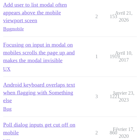
Add user to list modal often
appears above the mobile
Avril 21,
2
153
viewport sceen
2026
Bug
mobile
Focusing on input in modal on
mobiles scrolls the page up and
Avril 10,
1
1919
makes the modal invisible
2017
UX
Android keyboard overlaps text
when flagging with Something
Janvier 23,
3
1221
else
2023
Bug
Poll dialog inputs get cut off on
Février 17,
mobile
2
860
2020