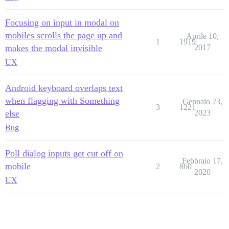
Focusing on input in modal on
mobiles scrolls the page up and
Aprile 10,
1
1919
makes the modal invisible
2017
UX
Android keyboard overlaps text
when flagging with Something
Gennaio 23,
3
1221
else
2023
Bug
Poll dialog inputs get cut off on
Febbraio 17,
mobile
2
860
2020
UX