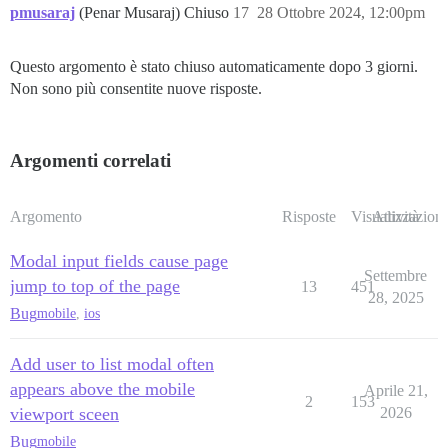
pmusaraj
(Penar Musaraj) Chiuso
17
28 Ottobre 2024, 12:00pm
Questo argomento è stato chiuso automaticamente dopo 3 giorni.
Non sono più consentite nuove risposte.
Argomenti correlati
Argomento
Risposte
Visualizzazioni
Attività
Modal input fields cause page
Settembre
jump to top of the page
13
451
28, 2025
Bug
mobile
,
ios
Add user to list modal often
appears above the mobile
Aprile 21,
2
153
viewport sceen
2026
Bug
mobile