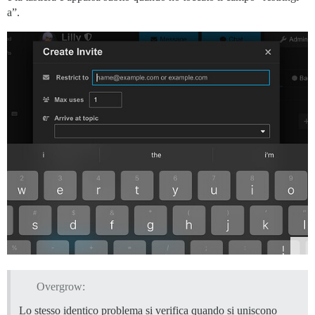
a”.
Overgrow:
Lo stesso identico problema si verifica quando si uniscono