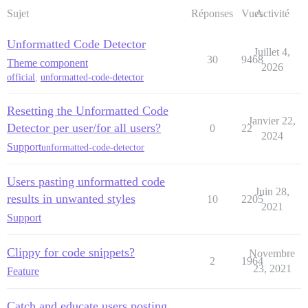
Sujet
Réponses
Vues
Activité
Unformatted Code Detector
Juillet 4,
30
9468
Theme component
2026
official
,
unformatted-code-detector
Resetting the Unformatted Code
Janvier 22,
Detector per user/for all users?
0
22
2024
Support
unformatted-code-detector
Users pasting unformatted code
Juin 28,
results in unwanted styles
10
2205
2021
Support
Clippy for code snippets?
Novembre
2
1964
23, 2021
Feature
Catch and educate users posting