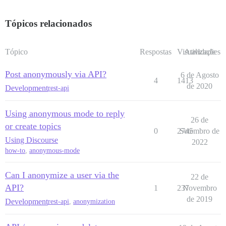
Tópicos relacionados
Tópico
Respostas
Visualizações
Atividade
Post anonymously via API?
6 de Agosto
4
1413
de 2020
Development
rest-api
Using anonymous mode to reply
26 de
or create topics
0
2745
Setembro de
Using Discourse
2022
how-to
,
anonymous-mode
Can I anonymize a user via the
22 de
API?
1
237
Novembro
de 2019
Development
rest-api
,
anonymization